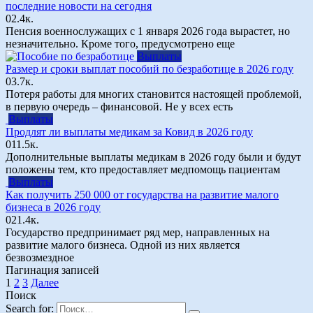
последние новости на сегодня
0
2.4к.
Пенсия военнослужащих с 1 января 2026 года вырастет, но
незначительно. Кроме того, предусмотрено еще
Выплаты
Размер и сроки выплат пособий по безработице в 2026 году
0
3.7к.
Потеря работы для многих становится настоящей проблемой,
в первую очередь – финансовой. Не у всех есть
Выплаты
Продлят ли выплаты медикам за Ковид в 2026 году
0
11.5к.
Дополнительные выплаты медикам в 2026 году были и будут
положены тем, кто предоставляет медпомощь пациентам
Выплаты
Как получить 250 000 от государства на развитие малого
бизнеса в 2026 году
0
21.4к.
Государство предпринимает ряд мер, направленных на
развитие малого бизнеса. Одной из них является
безвозмездное
Пагинация записей
1
2
3
Далее
Поиск
Search for: